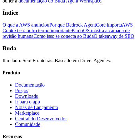
ou ler a
documentação do Buda Agent Workspace
.
Índice
O que a AWS anunciou
Por que Bedrock AgentCore importa
AWS
Context é o outro termo importante
Kiro iOS mostra a camada de
revisão humana
Como isso se conecta ao Buda
O takeaway de SEO
Buda
Ilimitado. Sem Fronteiras. Baseado em Drive. Agentes.
Produto
Documentação
Preços
Downloads
Ir para o app
Notas de Lançamento
Marketplace
Central do Desenvolvedor
Comunidade
Recursos