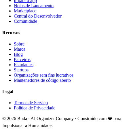
Ir para o app
Notas de Lançamento
Marketplace
Central do Desenvolvedor
Comunidade
Recursos
Sobre
Marca
Blog
Parceiros
Estudantes
Startups
Organizações sem fins lucrativos
Mantenedores de código aberto
Legal
Termos de Serviço
Política de Privacidade
©
2026
Buda · AI Organizer Company ·
Construído com ❤️ para
Impulsionar a Humanidade.