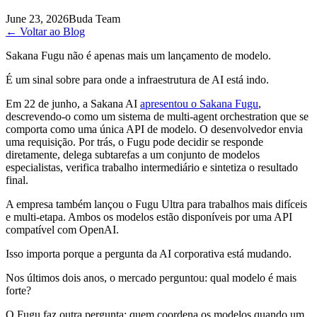
June 23, 2026
Buda Team
←
Voltar ao Blog
Sakana Fugu não é apenas mais um lançamento de modelo.
É um sinal sobre para onde a infraestrutura de AI está indo.
Em 22 de junho, a Sakana AI
apresentou o Sakana Fugu
,
descrevendo-o como um sistema de multi-agent orchestration que se
comporta como uma única API de modelo. O desenvolvedor envia
uma requisição. Por trás, o Fugu pode decidir se responde
diretamente, delega subtarefas a um conjunto de modelos
especialistas, verifica trabalho intermediário e sintetiza o resultado
final.
A empresa também lançou o Fugu Ultra para trabalhos mais difíceis
e multi-etapa. Ambos os modelos estão disponíveis por uma API
compatível com OpenAI.
Isso importa porque a pergunta da AI corporativa está mudando.
Nos últimos dois anos, o mercado perguntou: qual modelo é mais
forte?
O Fugu faz outra pergunta: quem coordena os modelos quando um