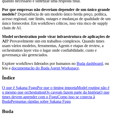
quando necessário e sintetizar uma resposta final.
Por que empresas não deveriam depender de um único grande
modelo?
Dependência de um modelo único herda preço, política,
acesso regional, rate limits, outages e mudanças de qualidade de um
único fornecedor. Em workflows críticos, isso vira risco de supply
chain de AI.
Model orchestration pode virar infraestrutura de aplicações de
AI?
Provavelmente sim em trabalhos complexos. Quando times
usam vários modelos, ferramentas, Agents e etapas de review, a
orchestration layer vira o lugar onde confiabilidade, custo e
governança são gerenciados.
Explore workflows liderados por humanos no
Buda dashboard
, ou
leia a
documentação do Buda Agent Workspace
.
Índice
O que é Sakana Fugu
Por que o timing importa
Model routing não é
o mesmo que orchestration
Os caveats fazem parte da história
O que
times devem aprender com o Fugu
Como isso se conecta à
Buda
Perguntas rápidas sobre Sakana Fugu
Buda