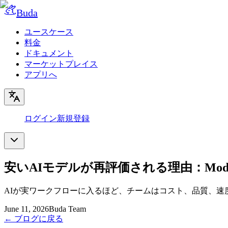
Buda
ユースケース
料金
ドキュメント
マーケットプレイス
アプリへ
ログイン
新規登録
安いAIモデルが再評価される理由：Model 
AIが実ワークフローに入るほど、チームはコスト、品質、速度、人
June 11, 2026
Buda Team
←
ブログに戻る