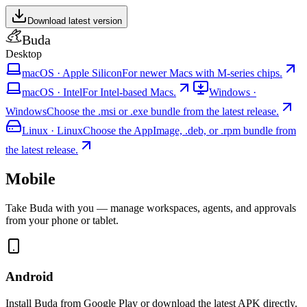
Download latest version
Buda
Desktop
macOS
·
Apple Silicon
For newer Macs with M-series chips.
macOS
·
Intel
For Intel-based Macs.
Windows
·
Windows
Choose the .msi or .exe bundle from the latest release.
Linux
·
Linux
Choose the AppImage, .deb, or .rpm bundle from
the latest release.
Mobile
Take Buda with you — manage workspaces, agents, and approvals
from your phone or tablet.
Android
Install Buda from Google Play or download the latest APK directly.