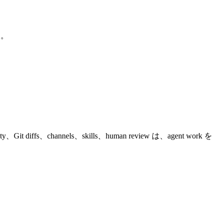
す。
y、Git diffs、channels、skills、human review は、agent work を