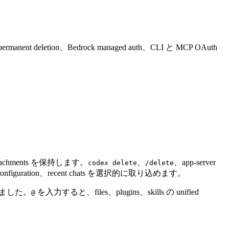
ermanent deletion、Bedrock managed auth、CLI と MCP OAuth
e attachments を保持します。
、
、app-server
codex delete
/delete
ct configuration、recent chats を選択的に取り込めます。
追加されました。
を入力すると、files、plugins、skills の unified
@