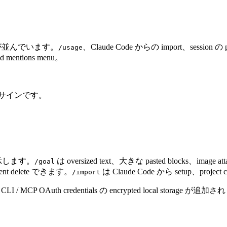
が並んでいます。
、Claude Code からの import、session の p
/usage
ified mentions menu。
ているサインです。
y を表示します。
は oversized text、大きな pasted blocks、imag
/goal
manent delete できます。
は Claude Code から setup、proje
/import
CLI / MCP OAuth credentials の encrypted local storage が