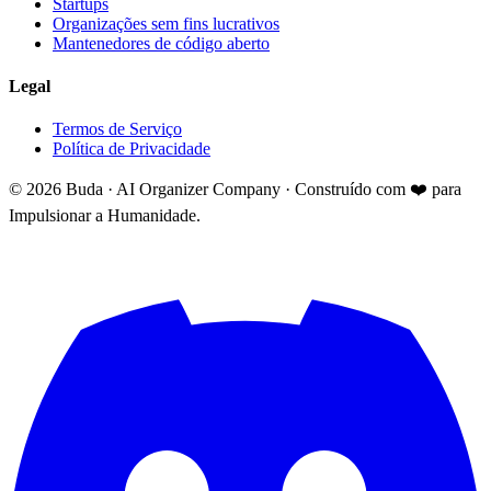
Startups
Organizações sem fins lucrativos
Mantenedores de código aberto
Legal
Termos de Serviço
Política de Privacidade
©
2026
Buda · AI Organizer Company ·
Construído com ❤️ para
Impulsionar a Humanidade.