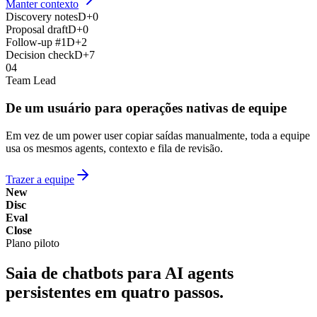
Manter contexto
Discovery notes
D+0
Proposal draft
D+0
Follow-up #1
D+2
Decision check
D+7
04
Team Lead
De um usuário para operações nativas de equipe
Em vez de um power user copiar saídas manualmente, toda a equipe
usa os mesmos agents, contexto e fila de revisão.
Trazer a equipe
New
Disc
Eval
Close
Plano piloto
Saia de chatbots para AI agents
persistentes em quatro passos.