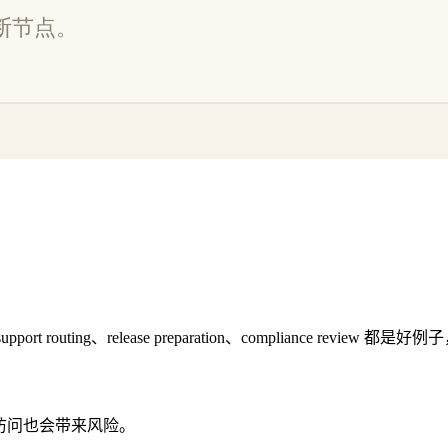
-end close、support routing、release preparation、compl
具访问也会带来风险。