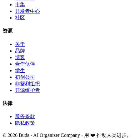
市集
开发者中心
社区
资源
关于
品牌
博客
合作伙伴
学生
初创公司
非营利组织
开源维护者
法律
服务条款
隐私政策
©
2026
Buda · AI Organizer Company ·
用 ❤️ 推动人类进步。