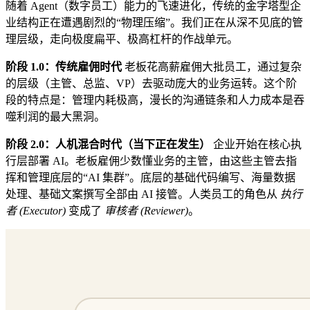
随着 Agent（数字员工）能力的飞速进化，传统的金字塔型企
业结构正在遭遇剧烈的“物理压缩”。我们正在从深不见底的管
理层级，走向极度扁平、极高杠杆的作战单元。
阶段 1.0：传统雇佣时代
老板花高薪雇佣大批员工，通过复杂
的层级（主管、总监、VP）去驱动庞大的业务运转。这个阶
段的特点是：管理内耗极高，漫长的沟通链条和人力成本是吞
噬利润的最大黑洞。
阶段 2.0：人机混合时代（当下正在发生）
企业开始在核心执
行层部署 AI。老板雇佣少数懂业务的主管，由这些主管去指
挥和管理底层的“AI 集群”。底层的基础代码编写、海量数据
处理、基础文案撰写全部由 AI 接管。人类员工的角色从
执行
者 (Executor)
变成了
审核者 (Reviewer)
。