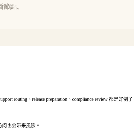
-end close、support routing、release preparation、compl
具访问也会带来風險。