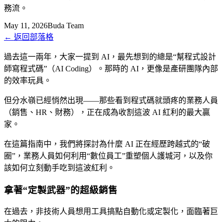
務流。
May 11, 2026
Buda Team
←
返回部落格
過去這一兩年，大家一提到 AI，最先想到的總是“幫程式設計
師寫程式碼”（AI Coding）。那時的 AI，更像是產研團隊內部
的效率玩具。
但分水嶺已經悄然出現——那些看到程式碼就頭疼的業務人員
（銷售、HR、財務），正在成為收割這波 AI 紅利的最大贏
家。
在這篇指南中，我們將探討為什麼 AI 正在經歷跨越式的“破
圈”，業務人員如何利用“數位員工”重塑個人護城河，以及你
該如何立刻動手吃到這波紅利。
拿著“定製武器”的超級銷售
在過去，非技術人員想用工具搞點自動化或定製化，面臨著巨