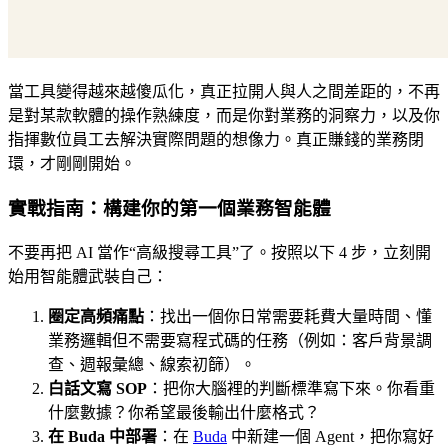
當工具變得越來越傻瓜化，真正拉開人與人之間差距的，不再
是對某款軟體的操作熟練度，而是你對業務的洞察力，以及你
指揮數位員工去解決實際問題的想像力。真正賺錢的業務閉
環，才剛剛開始。
實戰指南：構建你的第一個業務智能體
不要再把 AI 當作“高級搜尋工具”了。按照以下 4 步，立刻開
始用智能體武裝自己：
圈定高頻痛點
：找出一個你日常需要耗費大量時間、懂
業務邏輯但不需要寫程式碼的任務（例如：客戶背景調
查、週報彙總、線索初篩）。
白話文寫 SOP
：把你大腦裡的判斷標準寫下來。你看重
什麼數據？你希望最後輸出什麼格式？
在 Buda 中部署
：在
Buda
中新建一個 Agent，把你寫好