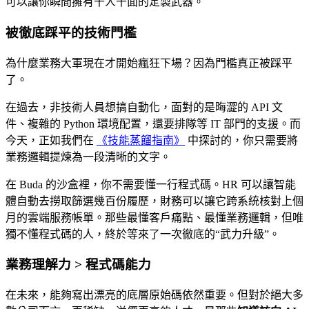
可以讓你瞬間擁有千人千面的定製武器。
被徹底踩平的技術門檻
為什麼業務大軍現在才開始瘋狂下場？因為門檻真正被踩平
了。
在過去，非技術人員想搞自動化，面對的是晦澀的 API 文
件、複雜的 Python 環境配置，還要排隊等 IT 部門的支援。而
今天，正如我們在
《技能蒸餾指南》
中探討的，你只需要將
業務邏輯提煉為一段清晰的文字。
在 Buda 的沙盒裡，你不需要懂一行程式碼。HR 可以讓智能
體自動去撈取篩選幾百份履歷，財務可以讓它跨系統核對上個
月的雲端服務帳單。那些最懂客戶痛點、最懂業務邏輯，但唯
獨不懂程式碼的人，終於等來了一次徹底的“武力升級”。
業務理解力 > 程式碼能力
在未來，能夠寫出漂亮的底層原始碼依然重要。但對於絕大多