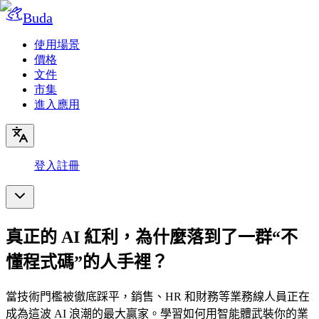
Buda
使用場景
價格
文件
市集
進入應用
登入
註冊
真正的 AI 紅利，為什麼落到了一群“不
懂程式碼”的人手裡？
當技術門檻被徹底踩平，銷售、HR 和財務等業務線人員正在
成為這波 AI 浪潮的最大贏家。學習如何用智能體武裝你的業