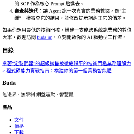
的 SOP 作為核心 Prompt 貼進去。
審查與迭代
：讓 Agent 跑一次真實的業務數據，像“主
編”一樣審查它的結果，並修改提示詞糾正它的偏差。
如果你想用最低的技術門檻，構建一支能跨系統跑業務的數位
大軍，歡迎訪問
buda.im
，立刻開啟你的 AI 驅動型工作流。
目錄
拿著“定製武器”的超級銷售
被徹底踩平的技術門檻
業務理解力
> 程式碼能力
實戰指南：構建你的第一個業務智能體
Buda
無邊界 · 無限制 網盤驅動 · 智慧體
產品
文件
價格
下載