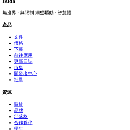
Buda
無邊界 · 無限制 網盤驅動 · 智慧體
產品
文件
價格
下載
前往應用
更新日誌
市集
開發者中心
社羣
資源
關於
品牌
部落格
合作夥伴
學生