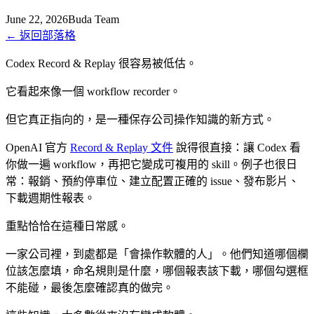
June 22, 2026
Buda Team
←
返回部落格
Codex Record & Replay 很容易被低估。
它看起來像一個 workflow recorder。
但它真正指向的，是一種保存公司操作知識的新方式。
OpenAI 官方
Record & Replay 文件
說得很直接：讓 Codex 看
你做一遍 workflow，再把它變成可複用的 skill。例子也很日
常：報銷、預約停車位、建立配置正確的 issue、發布影片、
下載週期性報表。
重點恰恰在這種日常感。
一家公司裡，到處都是「會操作軟體的人」。他們知道哪個欄
位該怎麼填，命名規則是什麼，哪個報表該下載，哪個勾選框
不能碰，最後怎麼確認真的做完。