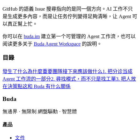
GitHub 的語義 Issue 搜尋指向的是同一個方向。AI 工作不只
是生成更多內容，而是让任务佇列變得足夠清晰，让 Agent 可
以真正幫上忙。
你可以在
buda.im
建立第一个可管理的 Agent 工作流，也可以
阅读更多关于
Buda Agent Workspace
的說明。
目錄
發生了什么
為什麼重要
團隊接下來應該做什么
1. 把分诊当成
Agent 工作流的一部分
2. 尋找模式，而不只是找工單
3. 把人放
在決策點
这和 Buda 有什么關係
Buda
無邊界 · 無限制 網盤驅動 · 智慧體
產品
文件